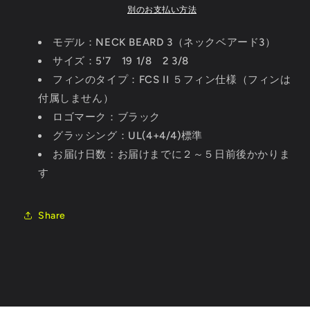
ク
ク
別のお支払い方法
FCS
FCS
II
II
モデル：NECK BEARD 3
（ネックベアード3）
の
の
サイズ：5'7 19 1/8 2 3/8
数
数
フィンのタイプ：FCS II ５フィン仕様（フィンは
量
量
を
を
付属しません）
減
増
ロゴマーク：ブラック
ら
や
グラッシング：UL(4+4/4)標準
す
す
お届け日数：お届けまでに２～５日前後かかりま
す
Share