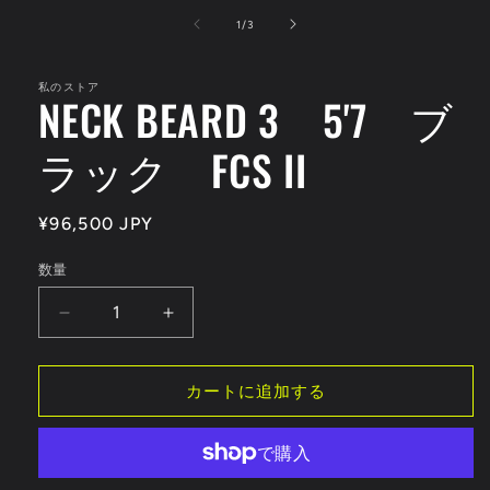
ー
の
1
/
3
ダ
ル
で
私のストア
メ
NECK BEARD 3 5'7 ブ
デ
ィ
ラック FCS II
ア
(1)
を
開
通
¥96,500 JPY
く
常
数量
価
格
NECK
NECK
BEARD
BEARD
3
3
5&#39;7
5&#39;7
カートに追加する
ブ
ブ
ラ
ラ
ッ
ッ