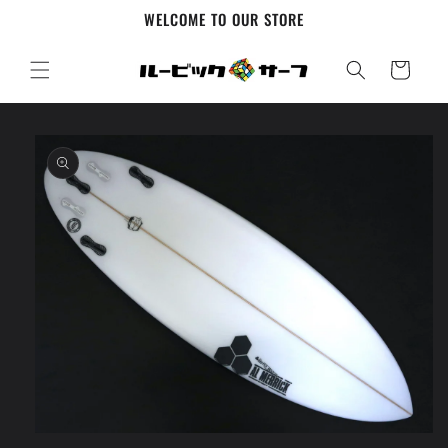
コンテ
WELCOME TO OUR STORE
ンツに
進む
カ
ー
ト
商品情
報にス
キップ
モ